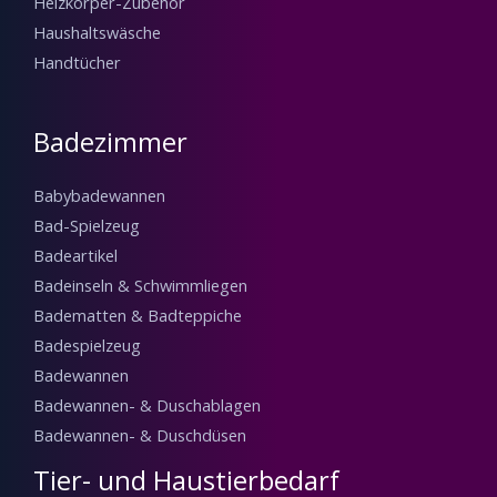
NICHT VORRÄTIG
Elektrobedarf
Elektromotoren
Rohrmotor 10 Nm
Rohrmotor 20 Nm
€
51.25
€
57.75
NICHT VORRÄTIG
Elektrobedarf
Elektrobedarf
Rohrmotor 50 Nm
Rohrmotor mit
Steuerung
€
98.00
€
79.00
NICHT VORRÄTIG
Elektromotoren
Elektrobedarf
Rohrmotor mit
Rohrmotoren 10 Stk.