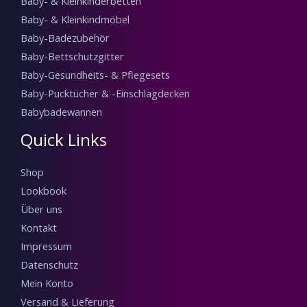
Möbel
Möbelgarnituren
Möbelfüße
Möbelgleiter
Möbelreiniger & -Politur
Baby- & Kleinkindmöbel
Badezimmermöbel-Sets
Barrierefreie Möbel und Vorrichtungen
Büromöbel
Campingmöbel
Gartenmöbel
Gartenmöbel-Schutzhüllen
Gartenmöbel-Sets
Gartenmöbelzubehör
Gartensitzmöbel