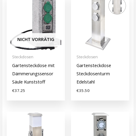
NICHT VORRÄTIG
Steckdosen
Steckdosen
Gartensteckdose mit
Gartensteckdose
Dämmerungssensor
Steckdosenturm
Säule Kunststoff
Edelstahl
€
37.25
€
35.50