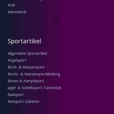
Heim & Garten
Heim & Garten
Haushaltsbedarf
Haushaltsthermometer
Haushaltsgeräte
Haushaltsgeräte-Zubehör
Heizkörper-Zubehör
Haushaltswäsche
Handtücher
Badezimmer
Babybadewannen
Bad-Spielzeug
Badeartikel
Badeinseln & Schwimmliegen