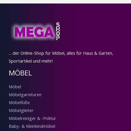
Heim- &
Steckdosen
Gebäudeautomatisierung
Kunststein-
Kontroller für
Gartensteckdose mit
Drehmotor-Rollladen
Fernbedienung
mit Timer
€
45.00
€
30.00
Elektrobedarf
Elektromotoren
Linearantrieb DC 28 V
Linearantrieb DC 28 V
€
31.00
€
155.25
Elektromotoren
Elektromotoren