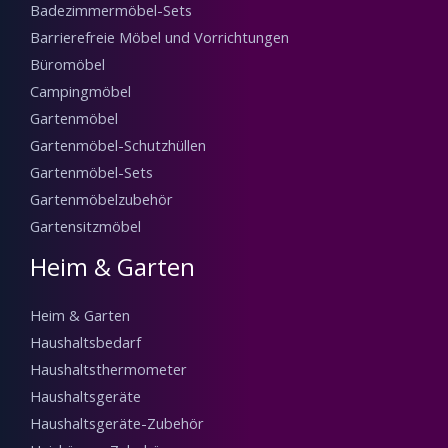
Linearantrieb DC 28 V
Linearantrieb DC 28 V
€
43.00
€
31.25
NICHT VORRÄTIG
NICHT VORRÄTIG
Elektrische Leitungen
Elektrische Leitungen
Perel Kabeltrommel 25
Perel Kabeltrommel 50
m 4 Steckdosen
m 4 Steckdosen
€
57.00
€
93.00
Verlängerungskabel-
Steckdosenabdeckungen
Zubehör
ProPlus Sicherheitsbox
ProPlus Automatische
für CEE-Stecker und -
Kabeltrommel 15 m
Kupplung 420356
580786
€
18.50
€
111.75