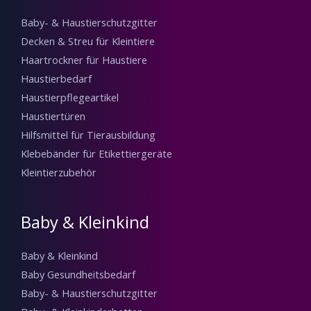
Steuerung
10Nm
€
121.75
€
501.75
... der Online-Shop für Möbel, alles für Haus & Garten,
Sportartikel und mehr!
MÖBEL