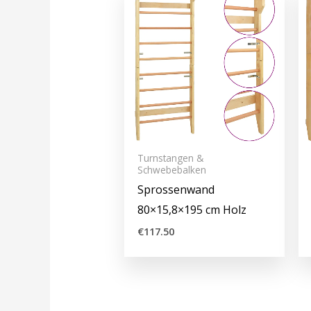
Turnstangen &
Schwebebalken
Sprossenwand
80×15,8×195 cm Holz
€
117.50