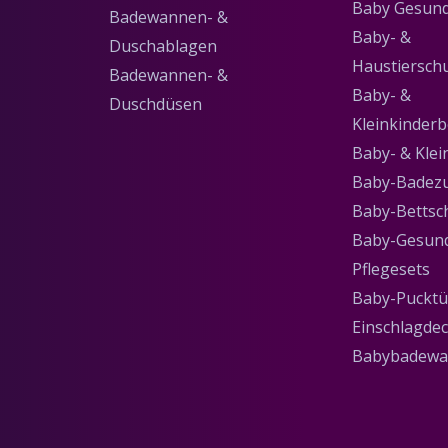
Baby Gesund
Badewannen- &
Baby- &
Duschablagen
Haustierschu
Badewannen- &
Baby- &
Duschdüsen
Kleinkinderb
Baby- & Kle
Baby-Badez
Baby-Bettsch
Baby-Gesund
Pflegesets
Baby-Pucktü
Einschlagde
Babybadewa