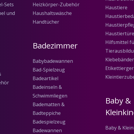
l-Sets
Heizkörper-Zubehör
Haustiere
bel und
Haushaltswäsche
Haustierbed
Handtücher
Haustierpfle
Haustiertür
Hilfsmittel f
Badezimmer
Tierausbild
Klebebänder
Babybadewannen
Etikettierge
Bad-Spielzeug
s
Kleintierzub
Badeartikel
ehör
Badeinseln &
Schwimmliegen
Baby &
Badematten &
Kleinki
Badteppiche
Badespielzeug
Baby & Klein
Badewannen