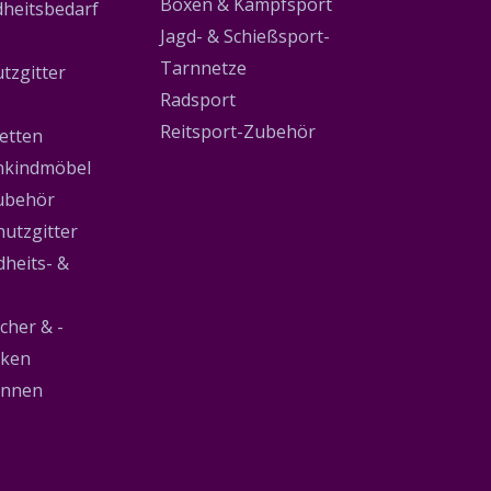
Boxen & Kampfsport
heitsbedarf
Jagd- & Schießsport-
Tarnnetze
tzgitter
Radsport
Reitsport-Zubehör
etten
inkindmöbel
ubehör
utzgitter
heits- &
cher & -
cken
nnen