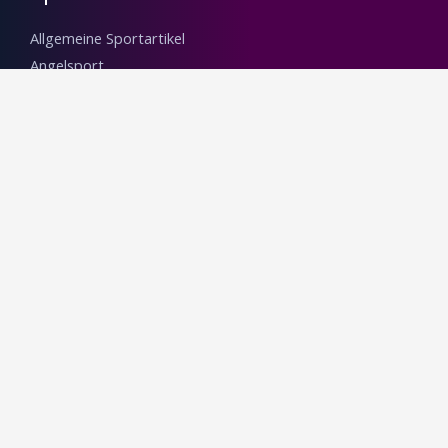
Allgemeine Sportartikel
Angelsport
Boot- & Wassersport
Boots- & Wassersportkleidung
Boxen & Kampfsport
Jagd- & Schießsport-Tarnnetze
Radsport
Reitsport-Zubehör
Copyright © 2026 Megashop by aber-clever.de
Powered by Megashop by aber-clever.de