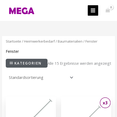
Zum
Inhalt
springen
Startseite
/
Heimwerkerbedarf
/
Baumaterialien
/ Fenster
Fenster
KATEGORIEN
Alle 15 Ergebnisse werden angezeigt